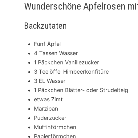
Wunderschöne Apfelrosen mit
Backzutaten
Fünf Äpfel
4 Tassen Wasser
1 Päckchen Vanillezucker
3 Teelöffel Himbeerkonfitüre
3 EL Wasser
1 Päckchen Blätter- oder Strudelteig
etwas Zimt
Marzipan
Puderzucker
Muffinförmchen
Papierförmchen