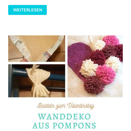
POMPONS
WEITERLESEN
MIT
DER
GABEL
BASTELN