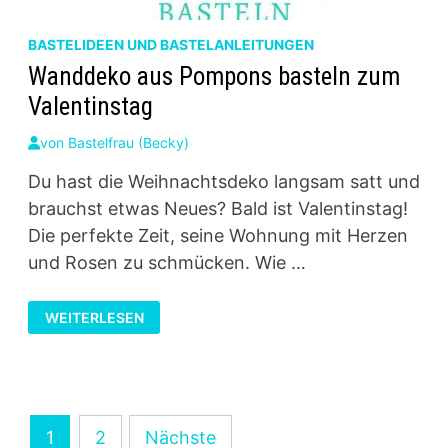
BASTELIDEEN UND BASTELANLEITUNGEN
Wanddeko aus Pompons basteln zum
Valentinstag
von
Bastelfrau (Becky)
Du hast die Weihnachtsdeko langsam satt und
brauchst etwas Neues? Bald ist Valentinstag!
Die perfekte Zeit, seine Wohnung mit Herzen
und Rosen zu schmücken. Wie …
WANDDEKO
WEITERLESEN
AUS
POMPONS
BASTELN
ZUM
VALENTINSTAG
Seitennummerierung
1
2
Nächste