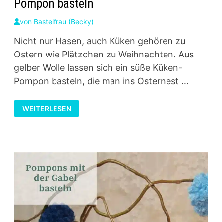
Pompon basteln
von
Bastelfrau (Becky)
Nicht nur Hasen, auch Küken gehören zu
Ostern wie Plätzchen zu Weihnachten. Aus
gelber Wolle lassen sich ein süße Küken-
Pompon basteln, die man ins Osternest …
OSTERKÖRBCHEN
WEITERLESEN
MIT
SÜSSEM K
ÜKEN-P
OMPON B
ASTELN