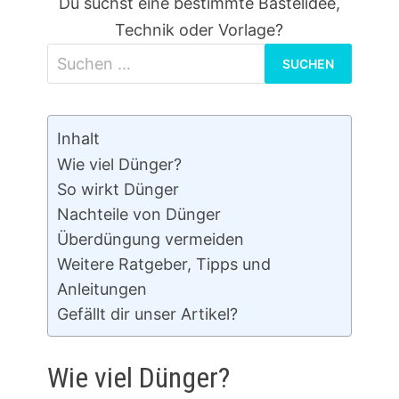
Du suchst eine bestimmte Bastelidee,
Technik oder Vorlage?
S
u
c
h
Inhalt
e
Wie viel Dünger?
So wirkt Dünger
n
Nachteile von Dünger
n
Überdüngung vermeiden
a
Weitere Ratgeber, Tipps und
c
Anleitungen
h
Gefällt dir unser Artikel?
:
Wie viel Dünger?