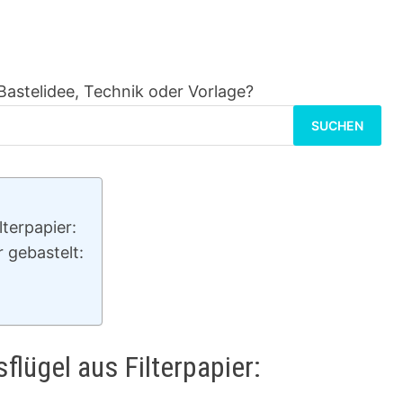
Bastelidee, Technik oder Vorlage?
Suchen
nach:
lterpapier:
r gebastelt:
flügel aus Filterpapier: