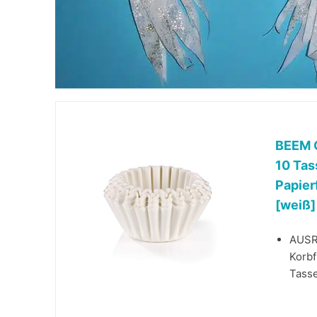
BEEM O
10 Ta
Papier
[weiß]
AUSR
Korbf
Tasse