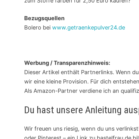
zum Stoffe färben für 2,50 Euro kaufen?
Bezugsquellen
Bolero bei
www.getraenkepulver24.de
Werbung / Transparenzhinweis:
Dieser Artikel enthält Partnerlinks. Wenn d
wir eine kleine Provision. Für dich entsteh
Als Amazon-Partner verdiene ich an qualifi
Du hast unsere Anleitung aus
Wir freuen uns riesig, wenn du uns verlinks
oder Pinterest – ein Link zu bastelfrau.de h