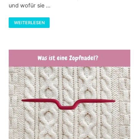
und wofür sie …
VISKOSE
WEITERLESEN
–
DIE
VIELSEITIGE
FASER
AUS
ZELLULOSE