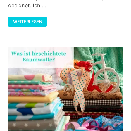
geeignet. Ich …
INTERESSANTES
WEITERLESEN
ÜBER
FARBVERLAUFSGARN