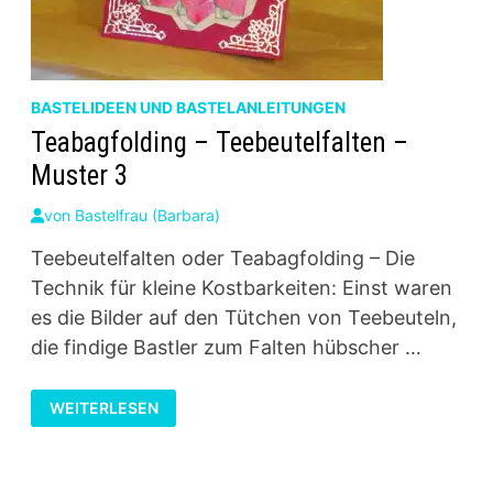
BASTELIDEEN UND BASTELANLEITUNGEN
Teabagfolding – Teebeutelfalten –
Muster 3
von
Bastelfrau (Barbara)
Teebeutelfalten oder Teabagfolding – Die
Technik für kleine Kostbarkeiten: Einst waren
es die Bilder auf den Tütchen von Teebeuteln,
die findige Bastler zum Falten hübscher …
TEABAGFOLDING
WEITERLESEN
–
TEEBEUTELFALTEN
–
MUSTER
3