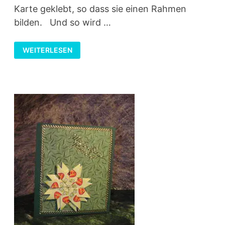
Karte geklebt, so dass sie einen Rahmen
bilden. Und so wird …
TEABAGFOLDING
WEITERLESEN
–
TEEBEUTELFALTEN
–
MUSTER
2