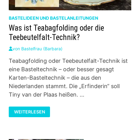
BASTELIDEEN UND BASTELANLEITUNGEN
Was ist Teabagfolding oder die
Teebeutelfalt-Technik?
von
Bastelfrau (Barbara)
Teabagfolding oder Teebeutelfalt-Technik ist
eine Basteltechnik – oder besser gesagt
Karten-Basteltechnik – die aus den
Niederlanden stammt. Die „Erfinderin“ soll
Tiny van der Plaas heißen. …
WAS
WEITERLESEN
IST
TEABAGFOLDING
ODER
DIE
TEEBEUTELFALT-
TECHNIK?