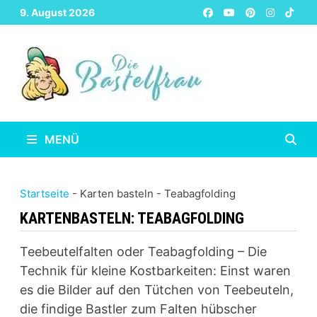
Zurück
9. August 2026
zum
Inhalt
MENÜ
Startseite
-
Karten basteln
-
Teabagfolding
KARTENBASTELN:
TEABAGFOLDING
Teebeutelfalten oder Teabagfolding – Die
Technik für kleine Kostbarkeiten: Einst waren
es die Bilder auf den Tütchen von Teebeuteln,
die findige Bastler zum Falten hübscher