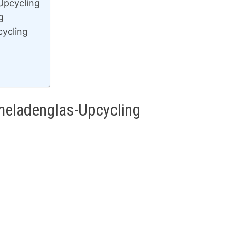
Upcycling
g
cycling
meladenglas-Upcycling