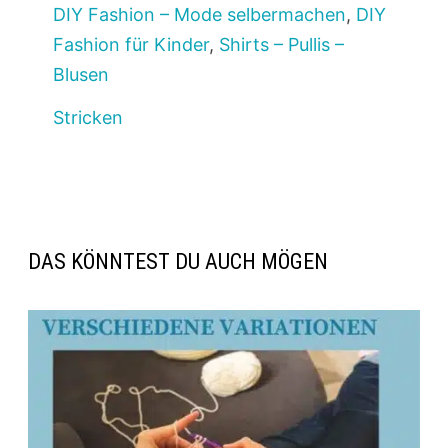
DIY Fashion – Mode selbermachen
,
DIY
Fashion für Kinder
,
Shirts – Pullis –
Blusen
Stricken
DAS KÖNNTEST DU AUCH MÖGEN