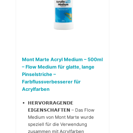
Mont Marte Acryl Medium – 500ml
– Flow Medium für glatte, lange
Pinselstriche –
Farbflussverbesserer für
Acrylfarben
𝗛𝗘𝗥𝗩𝗢𝗥𝗥𝗔𝗚𝗘𝗡𝗗𝗘
𝗘𝗜𝗚𝗘𝗡𝗦𝗖𝗛𝗔𝗙𝗧𝗘𝗡 – Das Flow
Medium von Mont Marte wurde
speziell für die Verwendung
zusammen mit Acrylfarben