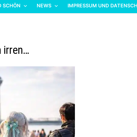
D SCHÖN
NEWS
IMPRESSUM UND DATENSC
 irren…