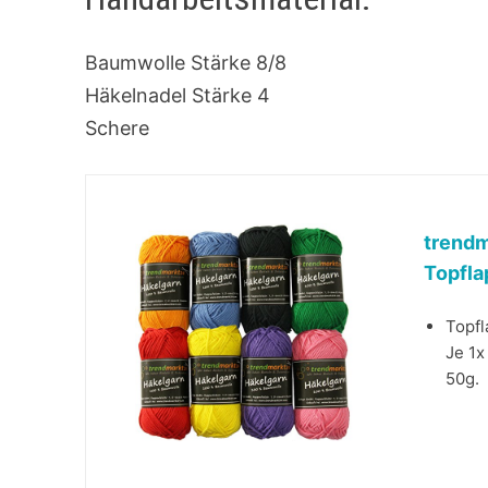
Baumwolle Stärke 8/8
Häkelnadel Stärke 4
Schere
trendm
Topfl
Topfl
Je 1x
50g.