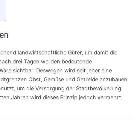
a
c
h
ten
:
ichend landwirtschaftliche Güter, um damit die
 nach drei Tagen werden bedeutende
Ware sichtbar. Deswegen wird seit jeher eine
tadtgrenzen Obst, Gemüse und Getreide anzubauen.
nutzt, um die Versorgung der Stadtbevölkerung
zten Jahren wird dieses Prinzip jedoch vermehrt