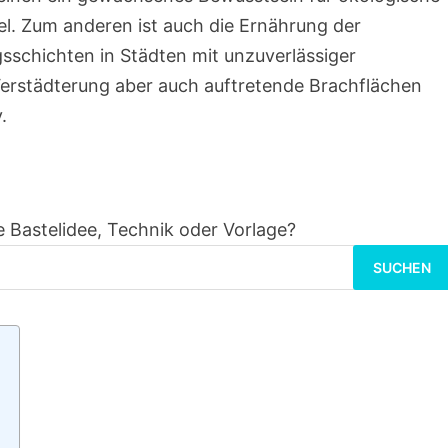
l. Zum anderen ist auch die Ernährung der
schichten in Städten mit unzuverlässiger
erstädterung aber auch auftretende Brachflächen
.
 Bastelidee, Technik oder Vorlage?
S
u
c
h
e
n
n