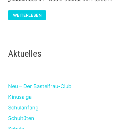
BILDERRAHMEN
WEITERLESEN
MIT
NUDELN
Aktuelles
Neu – Der Bastelfrau-Club
Kinusaiga
Schulanfang
Schultüten
Schule