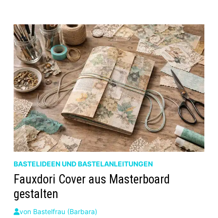
ABZIEHEN
–
EINFACHE
TRICKS
FÜR
FUMMELIGE
AUFKLEBER
BASTELIDEEN UND BASTELANLEITUNGEN
Fauxdori Cover aus Masterboard
gestalten
von
Bastelfrau (Barbara)