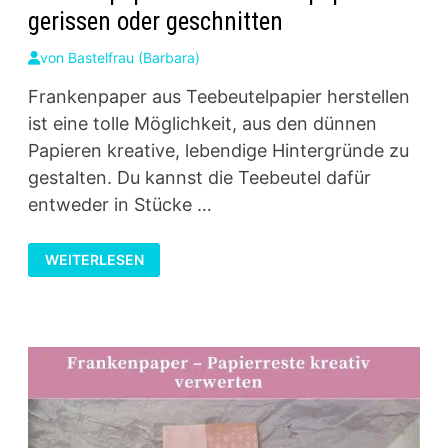
gerissen oder geschnitten
von
Bastelfrau (Barbara)
Frankenpaper aus Teebeutelpapier herstellen
ist eine tolle Möglichkeit, aus den dünnen
Papieren kreative, lebendige Hintergründe zu
gestalten. Du kannst die Teebeutel dafür
entweder in Stücke …
FRANKENPAPER
WEITERLESEN
AUS
TEEBEUTELPAPIER
–
GERISSEN
ODER
GESCHNITTEN