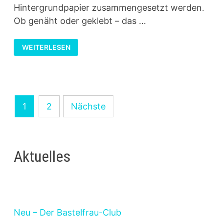
Hintergrundpapier zusammengesetzt werden.
Ob genäht oder geklebt – das …
FRANKENPAPER
WEITERLESEN
–
PAPIERRESTE
KREATIV
VERWERTEN
Seitennummerierung
1
2
Nächste
der
Beiträge
Aktuelles
Neu – Der Bastelfrau-Club