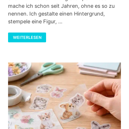
mache ich schon seit Jahren, ohne es so zu
nennen. Ich gestalte einen Hintergrund,
stempele eine Figur, …
SHE
WEITERLESEN
ART
MIT
JULIE
NUTTING
STEMPELN
–
WENN
MIXED
MEDIA
AUF
MODE-
ILLUSTRATION
TRIFFT