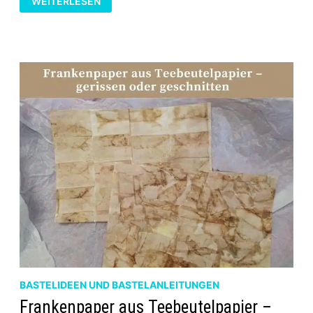
WEITERLESEN
ART
MIT
SCHABLONE
–
FRAUENPORTRÄTS
IN
MIXED-
MEDIA-
TECHNIK
GESTALTEN
BASTELIDEEN UND BASTELANLEITUNGEN
Frankenpaper aus Teebeutelpapier –