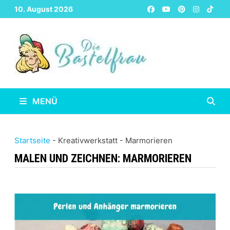
Zurück
10. August 2026
zum
Inhalt
MENÜ
Startseite
-
Kreativwerkstatt
-
Marmorieren
MALEN UND ZEICHNEN:
MARMORIEREN