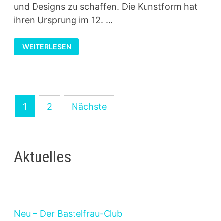
und Designs zu schaffen. Die Kunstform hat
ihren Ursprung im 12. …
SUMINAGASHI
WEITERLESEN
–
DIE
FASZINIERENDE
KUNST
DES
JAPANISCHEN
MARMORIERENS
Seitennummerierung
1
2
Nächste
der
Beiträge
Aktuelles
Neu – Der Bastelfrau-Club