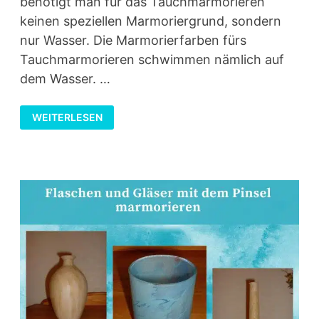
benötigt man für das Tauchmarmorieren
keinen speziellen Marmoriergrund, sondern
nur Wasser. Die Marmorierfarben fürs
Tauchmarmorieren schwimmen nämlich auf
dem Wasser. …
FRAGEN
WEITERLESEN
UND
ANTWORTEN
RUND
UMS
TAUCHMARMORIEREN