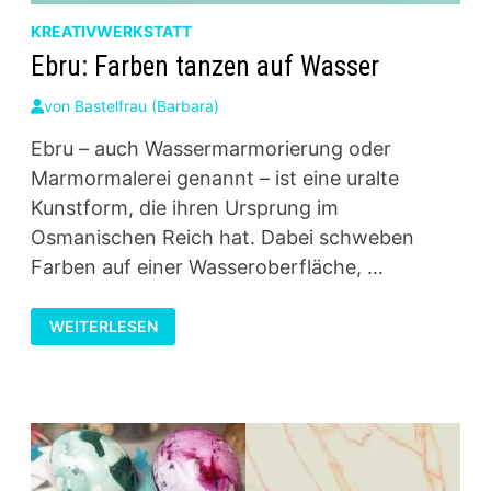
KREATIVWERKSTATT
Ebru: Farben tanzen auf Wasser
von
Bastelfrau (Barbara)
Ebru – auch Wassermarmorierung oder
Marmormalerei genannt – ist eine uralte
Kunstform, die ihren Ursprung im
Osmanischen Reich hat. Dabei schweben
Farben auf einer Wasseroberfläche, …
EBRU:
WEITERLESEN
FARBEN
TANZEN
AUF
WASSER