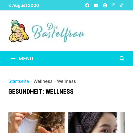
Zurück
7. August 2026
zum
Inhalt
MENÜ
Startseite
-
Wellness
-
Wellness
GESUNDHEIT:
WELLNESS