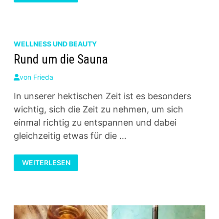
DIE
10
SCHRITTE
ROUTINE
WELLNESS UND BEAUTY
Rund um die Sauna
von
Frieda
In unserer hektischen Zeit ist es besonders
wichtig, sich die Zeit zu nehmen, um sich
einmal richtig zu entspannen und dabei
gleichzeitig etwas für die …
RUND
WEITERLESEN
UM
DIE
SAUNA