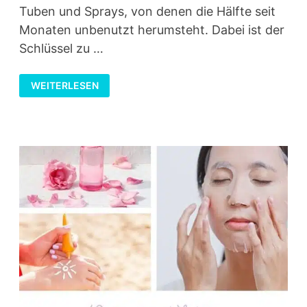
Tuben und Sprays, von denen die Hälfte seit
Monaten unbenutzt herumsteht. Dabei ist der
Schlüssel zu …
PFLEGEROUTINEN
WEITERLESEN
FÜR
HAUT
UND
HAAR,
DIE
WIRKLICH
DURCHHALTBAR
SIND