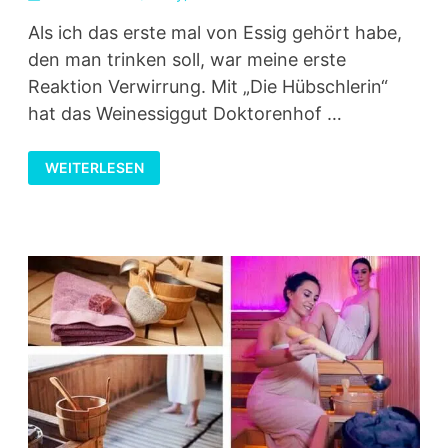
Als ich das erste mal von Essig gehört habe,
den man trinken soll, war meine erste
Reaktion Verwirrung. Mit „Die Hübschlerin“
hat das Weinessiggut Doktorenhof …
ESSIG
WEITERLESEN
ZUM
TRINKEN:
DIE
HÜBSCHLERIN
PRODUKTVORSTELLUNG