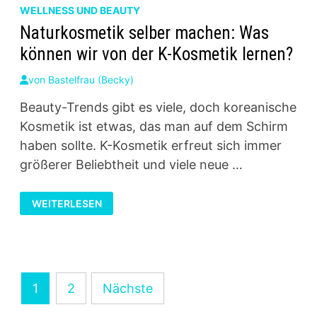
WELLNESS UND BEAUTY
Naturkosmetik selber machen: Was
können wir von der K-Kosmetik lernen?
von
Bastelfrau (Becky)
Beauty-Trends gibt es viele, doch koreanische
Kosmetik ist etwas, das man auf dem Schirm
haben sollte. K-Kosmetik erfreut sich immer
größerer Beliebtheit und viele neue …
NATURKOSMETIK
WEITERLESEN
SELBER
MACHEN:
WAS
KÖNNEN
WIR
VON
DER
K-
Seitennummerierung
KOSMETIK
1
2
Nächste
LERNEN?
der