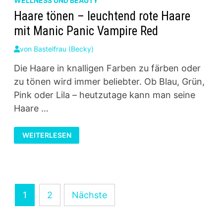
WELLNESS UND BEAUTY
Haare tönen – leuchtend rote Haare
mit Manic Panic Vampire Red
von
Bastelfrau (Becky)
Die Haare in knalligen Farben zu färben oder
zu tönen wird immer beliebter. Ob Blau, Grün,
Pink oder Lila – heutzutage kann man seine
Haare …
HAARE
WEITERLESEN
TÖNEN
–
LEUCHTEND
ROTE
HAARE
MIT
MANIC
PANIC
Seitennummerierung
VAMPIRE
1
2
Nächste
RED
der