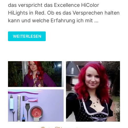
das verspricht das Excellence HiColor
HiLights in Red. Ob es das Versprechen halten
kann und welche Erfahrung ich mit …
ERFAHRUNGSBERICHT
WEITERLESEN
ZU
EXCELLENCE
HICOLOR
HILIGHTS