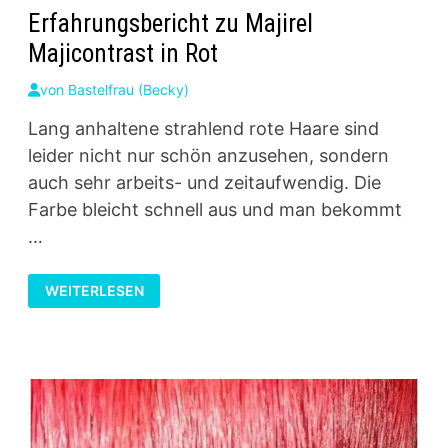
Erfahrungsbericht zu Majirel
Majicontrast in Rot
von
Bastelfrau (Becky)
Lang anhaltene strahlend rote Haare sind
leider nicht nur schön anzusehen, sondern
auch sehr arbeits- und zeitaufwendig. Die
Farbe bleicht schnell aus und man bekommt
…
ERFAHRUNGSBERICHT
WEITERLESEN
ZU
MAJIREL
MAJICONTRAST
IN
ROT