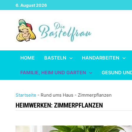
Zurück
6. August 2026
zum
Inhalt
HOME
BASTELN
HANDARBEITEN
FAMILIE, HEIM UND GARTEN
GESUND UN
Startseite
-
Rund ums Haus
-
Zimmerpflanzen
HEIMWERKEN:
ZIMMERPFLANZEN