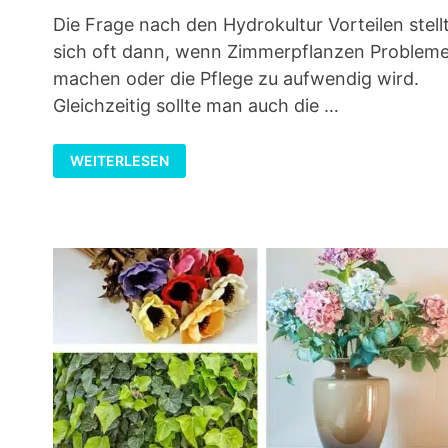
Die Frage nach den Hydrokultur Vorteilen stell
sich oft dann, wenn Zimmerpflanzen Problem
machen oder die Pflege zu aufwendig wird.
Gleichzeitig sollte man auch die …
HYDROKULTUR:
WEITERLESEN
VORTEILE
UND
NACHTEILE
IM
ÜBERBLICK