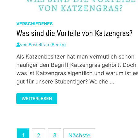
VERSCHIEDENES
Was sind die Vorteile von Katzengras?
von
Bastelfrau (Becky)
Als Katzenbesitzer hat man vermutlich schon
häufiger den Begriff Katzengras gehört. Doch
was ist Katzengras eigentlich und warum ist e
gut für unsere Stubentiger? Welche …
WAS
WEITERLESEN
SIND
DIE
VORTEILE
VON
KATZENGRAS?
Seitennummerierung
1
2
3
Nächste