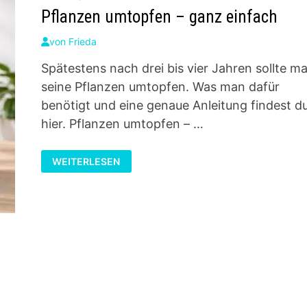
Pflanzen umtopfen – ganz einfach
von
Frieda
Spätestens nach drei bis vier Jahren sollte m
seine Pflanzen umtopfen. Was man dafür
benötigt und eine genaue Anleitung findest d
hier. Pflanzen umtopfen – …
PFLANZEN
WEITERLESEN
UMTOPFEN
–
GANZ
EINFACH