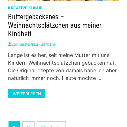
KREATIVE KÜCHE
Buttergebackenes –
Weihnachtsplätzchen aus meiner
Kindheit
von
Bastelfrau (Barbara)
Lange ist es her, seit meine Mutter mit uns
Kindern Weihnachtsplätzchen gebacken hat.
Die Originalrezepte von damals habe ich aber
natürlich immer noch. Heute möchte …
BUTTERGEBACKENES
WEITERLESEN
–
WEIHNACHTSPLÄTZCHEN
AUS
MEINER
KINDHEIT
Seitennummerierung