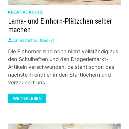
KREATIVE KÜCHE
Lama- und Einhorn-Plätzchen selber
machen
von
Bastelfrau (Becky)
Die Einhörner sind noch nicht vollständig aus
den Schulheften und den Drogeriemarkt-
Artikeln verschwunden, da steht schon das
nächste Trendtier in den Startlöchern und
verzaubert uns …
LAMA-
WEITERLESEN
UND
EINHORN-
PLÄTZCHEN
SELBER
MACHEN