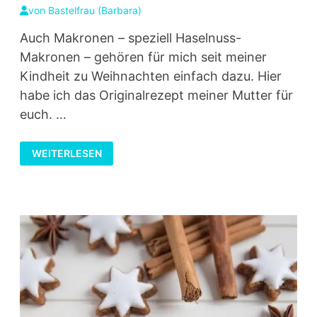
von
Bastelfrau (Barbara)
Auch Makronen – speziell Haselnuss-
Makronen – gehören für mich seit meiner
Kindheit zu Weihnachten einfach dazu. Hier
habe ich das Originalrezept meiner Mutter für
euch. …
HASELNUSS-
WEITERLESEN
MAKRONEN
–
WEIHNACHTSPLÄTZCHEN
AUS
MEINER
KINDHEIT