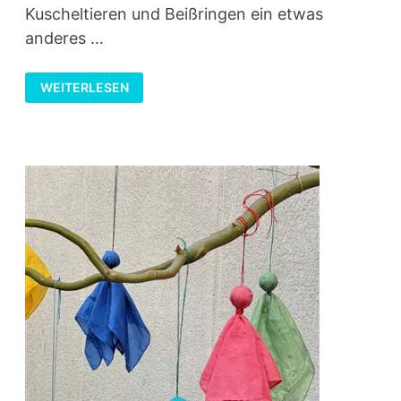
Kuscheltieren und Beißringen ein etwas
anderes …
KRABBELDECKE
WEITERLESEN
MIT
BABYNAMEN
NÄHEN