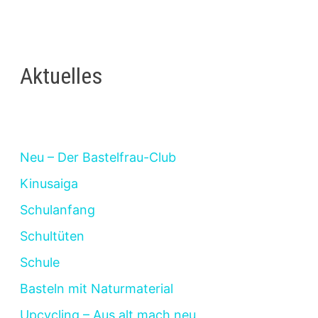
KLEINKINDER
UND
BABYS
FÜR
DIE
HOCHZEIT
Aktuelles
Neu – Der Bastelfrau-Club
Kinusaiga
Schulanfang
Schultüten
Schule
Basteln mit Naturmaterial
Upcycling – Aus alt mach neu