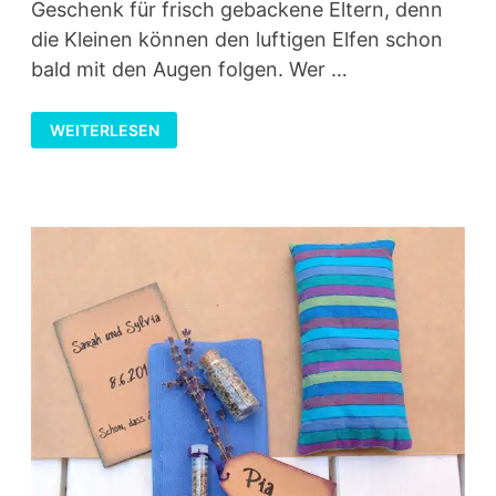
Geschenk für frisch gebackene Eltern, denn
die Kleinen können den luftigen Elfen schon
bald mit den Augen folgen. Wer …
ELFENMOBILE
WEITERLESEN
ODER
FEENREIGEN
AUS
SEIDENTÜCHERN
BASTELN