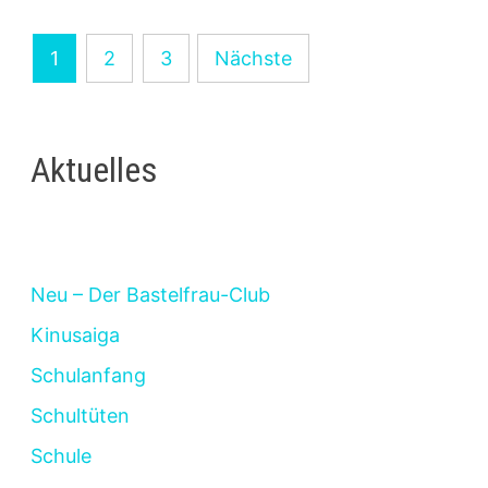
Seitennummerierung
1
2
3
Nächste
der
Beiträge
Aktuelles
Neu – Der Bastelfrau-Club
Kinusaiga
Schulanfang
Schultüten
Schule