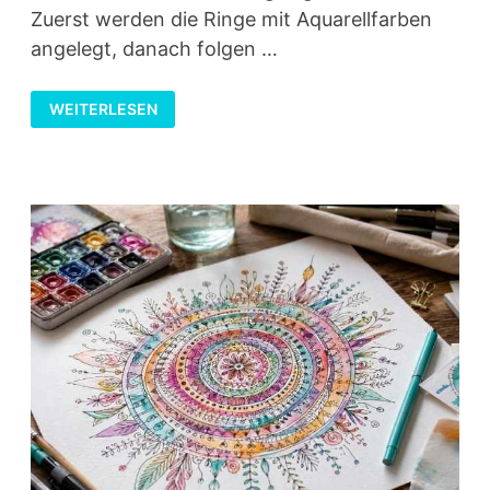
Zuerst werden die Ringe mit Aquarellfarben
angelegt, danach folgen …
SONNENMANDALA
WEITERLESEN
MIT
AQUARELL
UND
FINELINER