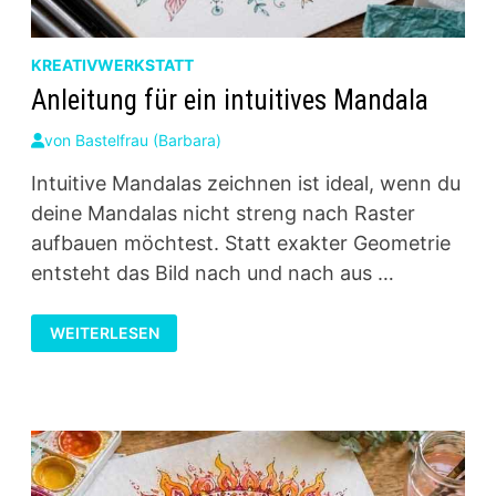
KREATIVWERKSTATT
Anleitung für ein intuitives Mandala
von
Bastelfrau (Barbara)
Intuitive Mandalas zeichnen ist ideal, wenn du
deine Mandalas nicht streng nach Raster
aufbauen möchtest. Statt exakter Geometrie
entsteht das Bild nach und nach aus …
ANLEITUNG
WEITERLESEN
FÜR
EIN
INTUITIVES
MANDALA