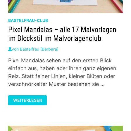
BASTELFRAU-CLUB
Pixel Mandalas – alle 17 Malvorlagen
im Blockstil im Malvorlagenclub
von
Bastelfrau (Barbara)
Pixel Mandalas sehen auf den ersten Blick
einfach aus, haben aber ihren ganz eigenen
Reiz. Statt feiner Linien, kleiner Blüten oder
verschnörkelter Muster bestehen sie …
PIXEL
WEITERLESEN
MANDALAS
–
ALLE
17
MALVORLAGEN
IM
BLOCKSTIL
IM