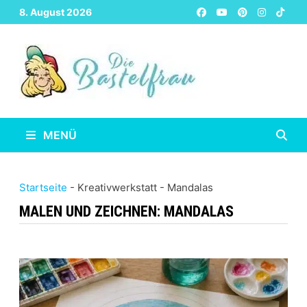
Zurück
8. August 2026
zum
Inhalt
MENÜ
Startseite
-
Kreativwerkstatt
-
Mandalas
MALEN UND ZEICHNEN:
MANDALAS