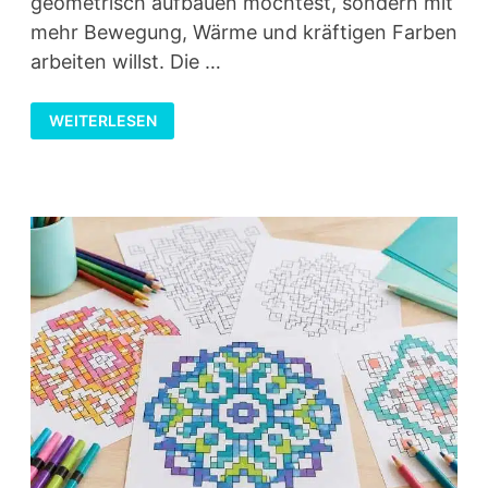
geometrisch aufbauen möchtest, sondern mit
mehr Bewegung, Wärme und kräftigen Farben
arbeiten willst. Die …
SONNEN‑MANDALA
WEITERLESEN
ZEICHNEN
–
KREATIVE
IDEE
MIT
EINFACHER
TECHNIK