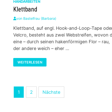
HANDARBEITEN
Klettband
von
Bastelfrau (Barbara)
Klettband, auf engl. Hook-and-Loop-Tape ode
Velcro, besteht aus zwei Webstreifen, wovon 
eine – durch seinen hakenförmigen Flor – rau,
der andere weich – eher …
KLETTBAND
WEITERLESEN
Seitennummerierung
1
2
Nächste
der
Beiträge