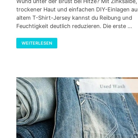
Wund unter der Brust bei Hitze? Mit Zinksalbe,
trockener Haut und einfachen DIY-Einlagen au
altem T-Shirt-Jersey kannst du Reibung und
Feuchtigkeit deutlich reduzieren. Die erste …
WUND
WEITERLESEN
UNTER
DER
BRUST
BEI
HITZE
–
EINFACHE
HILFE
MIT
DIY-
EINLAGEN