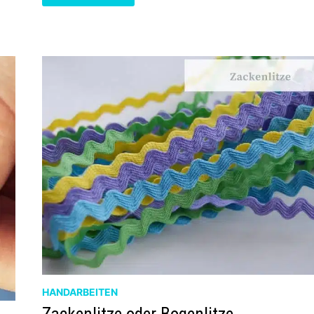
ÜBER
BAMBUSWOLLE,
DIE
DU
KENNEN
SOLLTEST
HANDARBEITEN