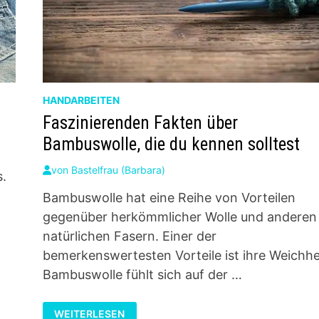
HANDARBEITEN
Faszinierenden Fakten über
Bambuswolle, die du kennen solltest
von
Bastelfrau (Barbara)
.
s
Bambuswolle hat eine Reihe von Vorteilen
gegenüber herkömmlicher Wolle und anderen
natürlichen Fasern. Einer der
bemerkenswertesten Vorteile ist ihre Weichhe
Bambuswolle fühlt sich auf der …
FASZINIERENDEN
WEITERLESEN
FAKTEN