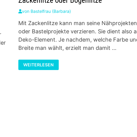
Zackenlitze oder Bogenlitze
von
Bastelfrau (Barbara)
Mit Zackenlitze kann man seine Nähprojekten
oder Bastelprojekte verzieren. Sie dient also a
r
Deko-Element. Je nachdem, welche Farbe un
der
Breite man wählt, erzielt man damit …
ZACKENLITZE
WEITERLESEN
ODER
BOGENLITZE