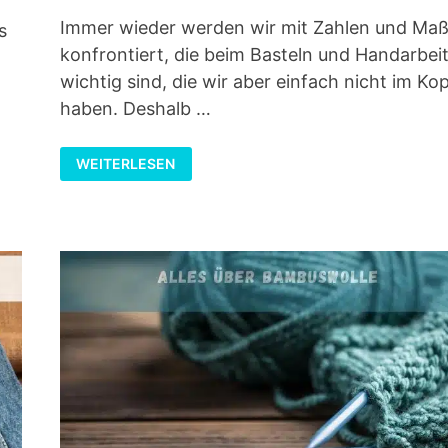
Immer wieder werden wir mit Zahlen und Ma
s
konfrontiert, die beim Basteln und Handarbei
wichtig sind, die wir aber einfach nicht im Ko
haben. Deshalb …
UMRECHNUNGSTABELLEN,
WEITERLESEN
MASSE U
ND M
EHR