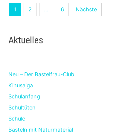
Seitennummerierung
1
2
…
6
Nächste
der
Beiträge
Aktuelles
Neu – Der Bastelfrau-Club
Kinusaiga
Schulanfang
Schultüten
Schule
Basteln mit Naturmaterial