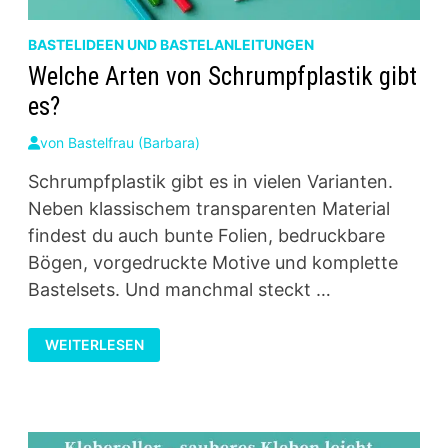
BASTELIDEEN UND BASTELANLEITUNGEN
Welche Arten von Schrumpfplastik gibt
es?
von
Bastelfrau (Barbara)
Schrumpfplastik gibt es in vielen Varianten.
Neben klassischem transparenten Material
findest du auch bunte Folien, bedruckbare
Bögen, vorgedruckte Motive und komplette
Bastelsets. Und manchmal steckt …
WELCHE
WEITERLESEN
ARTEN
VON
SCHRUMPFPLASTIK
GIBT
ES?