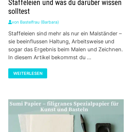
Staffeleien und was du darüber wissen
solltest
von
Bastelfrau (Barbara)
Staffeleien sind mehr als nur ein Malständer –
sie beeinflussen Haltung, Arbeitsweise und
sogar das Ergebnis beim Malen und Zeichnen.
In diesem Artikel bekommst du …
STAFFELEIEN
WEITERLESEN
UND
WAS
DU
DARÜBER
WISSEN
SOLLTEST