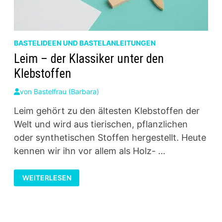
BASTELIDEEN UND BASTELANLEITUNGEN
Leim – der Klassiker unter den
Klebstoffen
von
Bastelfrau (Barbara)
Leim gehört zu den ältesten Klebstoffen der
Welt und wird aus tierischen, pflanzlichen
oder synthetischen Stoffen hergestellt. Heute
kennen wir ihn vor allem als Holz- …
LEIM
WEITERLESEN
–
DER
KLASSIKER
UNTER
DEN
KLEBSTOFFEN