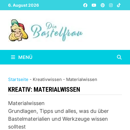
Zurück
6. August 2026
zum
Inhalt
MENÜ
Startseite
-
Kreativwissen
-
Materialwissen
KREATIV:
MATERIALWISSEN
Materialwissen
Grundlagen, Tipps und alles, was du über
Bastelmaterialien und Werkzeuge wissen
solltest