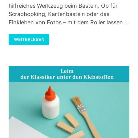
hilfreiches Werkzeug beim Basteln. Ob für
Scrapbooking, Kartenbasteln oder das
Einkleben von Fotos – mit dem Roller lassen …
KLEBEROLLER
WEITERLESEN
–
SAUBERES
KLEBEN
LEICHT
GEMACHT