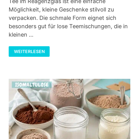
Tee im Reagenzglas ist eine einfache
Möglichkeit, kleine Geschenke stilvoll zu
verpacken. Die schmale Form eignet sich
besonders gut für lose Teemischungen, die in
kleinen …
TEE
WEITERLESEN
IM
REAGENZGLAS