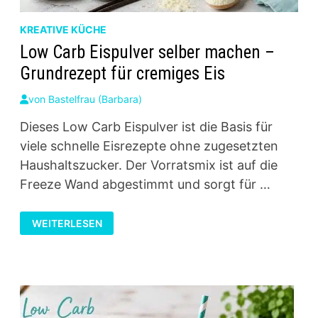
KREATIVE KÜCHE
Low Carb Eispulver selber machen –
Grundrezept für cremiges Eis
von
Bastelfrau (Barbara)
Dieses Low Carb Eispulver ist die Basis für
viele schnelle Eisrezepte ohne zugesetzten
Haushaltszucker. Der Vorratsmix ist auf die
Freeze Wand abgestimmt und sorgt für …
LOW
WEITERLESEN
CARB
EISPULVER
SELBER
MACHEN
–
GRUNDREZEPT
FÜR
CREMIGES
EIS