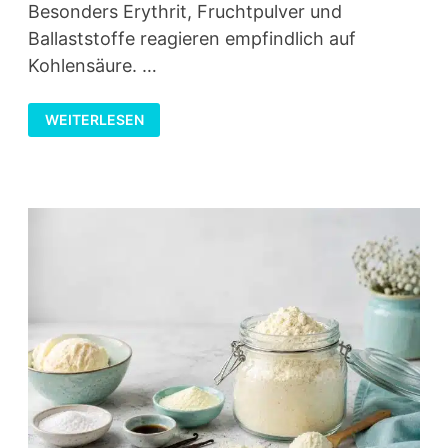
Besonders Erythrit, Fruchtpulver und
Ballaststoffe reagieren empfindlich auf
Kohlensäure. …
LOW
WEITERLESEN
CARB
GETRÄNKEPULVER
IM
WASSERSPRUDLER
VERWENDEN
–
OHNE
ÜBERLAUFEN
UND
OHNE
FRUST