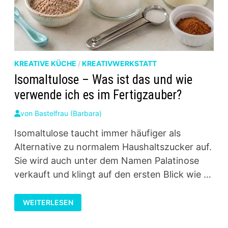
KREATIVE KÜCHE
/
KREATIVWERKSTATT
Isomaltulose – Was ist das und wie
verwende ich es im Fertigzauber?
von
Bastelfrau (Barbara)
Isomaltulose taucht immer häufiger als
Alternative zu normalem Haushaltszucker auf.
Sie wird auch unter dem Namen Palatinose
verkauft und klingt auf den ersten Blick wie …
ISOMALTULOSE
WEITERLESEN
–
WAS
IST
DAS