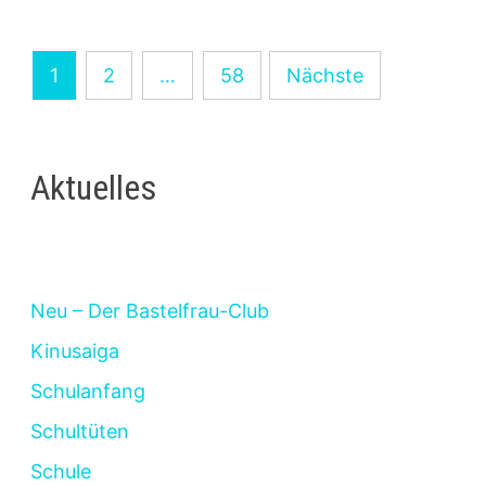
UND
WIE
VERWENDE
ICH
Seitennummerierung
ES
1
2
…
58
Nächste
IM
der
FERTIGZAUBER?
Beiträge
Aktuelles
Neu – Der Bastelfrau-Club
Kinusaiga
Schulanfang
Schultüten
Schule