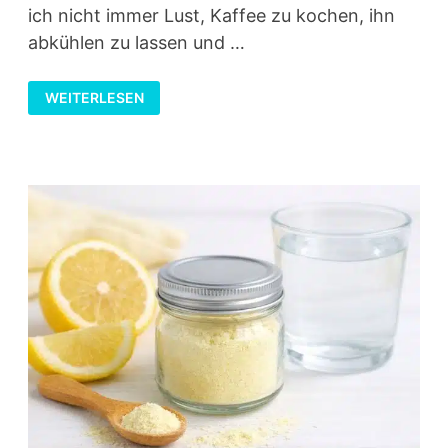
ich nicht immer Lust, Kaffee zu kochen, ihn
abkühlen zu lassen und …
LOW
WEITERLESEN
CARB
EISKAFFEE
PULVER
SELBER
MACHEN