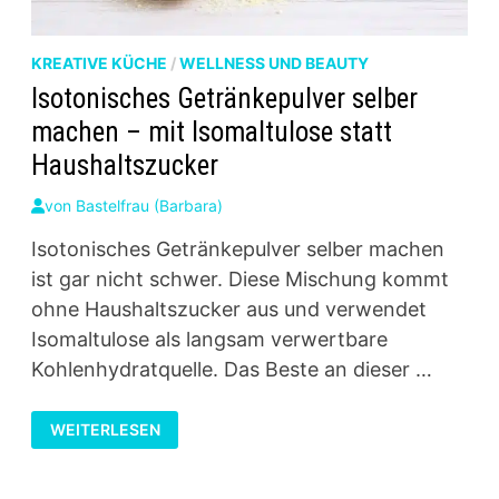
KREATIVE KÜCHE
/
WELLNESS UND BEAUTY
Isotonisches Getränkepulver selber
machen – mit Isomaltulose statt
Haushaltszucker
von
Bastelfrau (Barbara)
Isotonisches Getränkepulver selber machen
ist gar nicht schwer. Diese Mischung kommt
ohne Haushaltszucker aus und verwendet
Isomaltulose als langsam verwertbare
Kohlenhydratquelle. Das Beste an dieser …
ISOTONISCHES
WEITERLESEN
GETRÄNKEPULVER
SELBER
MACHEN
–
MIT