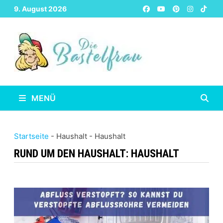
Zurück
9. August 2026
zum
Inhalt
MENÜ
Startseite
-
Haushalt
-
Haushalt
RUND UM DEN HAUSHALT:
HAUSHALT