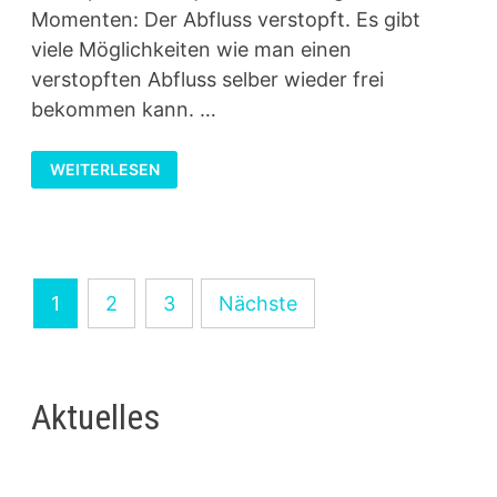
Momenten: Der Abfluss verstopft. Es gibt
viele Möglichkeiten wie man einen
verstopften Abfluss selber wieder frei
bekommen kann. …
ABFLUSS
WEITERLESEN
VERSTOPFT:
DAS
KANNST
DU
DAGEGEN
TUN
Seitennummerierung
1
2
3
Nächste
der
Beiträge
Aktuelles