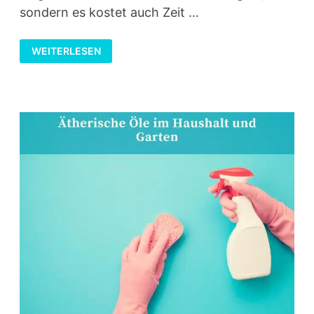
sondern es kostet auch Zeit …
ABFLUSS
WEITERLESEN
VERSTOPFT?
SO
KANNST
DU
VERSTOPFTE
ABFLUSSROHRE
VERMEIDEN