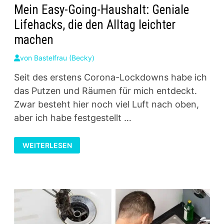
Mein Easy-Going-Haushalt: Geniale
Lifehacks, die den Alltag leichter
machen
von
Bastelfrau (Becky)
Seit des erstens Corona-Lockdowns habe ich
das Putzen und Räumen für mich entdeckt.
Zwar besteht hier noch viel Luft nach oben,
aber ich habe festgestellt …
MEIN
WEITERLESEN
EASY-
GOING-
HAUSHALT:
GENIALE
LIFEHACKS,
DIE
DEN
ALLTAG
LEICHTER
MACHEN