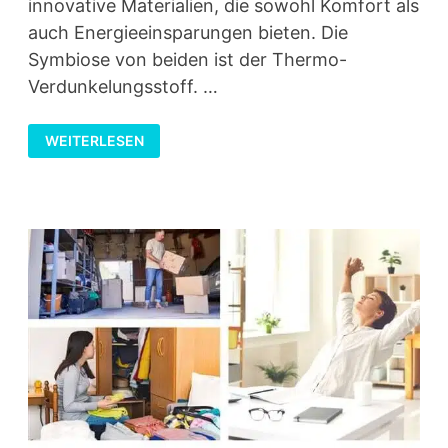
innovative Materialien, die sowohl Komfort als
auch Energieeinsparungen bieten. Die
Symbiose von beiden ist der Thermo-
Verdunkelungsstoff. …
THERMO-
WEITERLESEN
VERDUNKELUNGSSTOFF:
ENERGIEEFFIZIENZ
UND
KOMFORT
FÜR
DEIN
ZUHAUSE