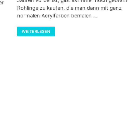
Jahren vorbei ist, gibt es immer noch gebran
er
Rohlinge zu kaufen, die man dann mit ganz
normalen Acrylfarben bemalen …
NIEDLICHE
WEITERLESEN
DINOS
IN
PASTELLFARBEN