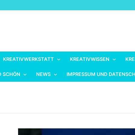
KREATIVWERKSTATT
KREATIVWISSEN
KRE
D SCHÖN
NEWS
IMPRESSUM UND DATENSC