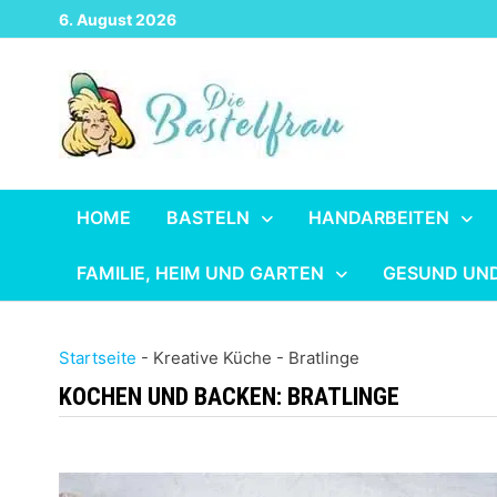
Zurück
6. August 2026
zum
Inhalt
HOME
BASTELN
HANDARBEITEN
FAMILIE, HEIM UND GARTEN
GESUND UN
Startseite
-
Kreative Küche
-
Bratlinge
KOCHEN UND BACKEN:
BRATLINGE