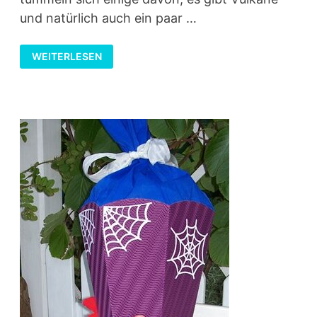
und natürlich auch ein paar …
SCHULTÜTE
WEITERLESEN
MIT
DINOSAURIERN