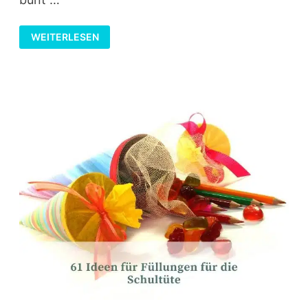
BASTELANLEITUNG
WEITERLESEN
FÜR
EINE
SCHULTÜTE
MIT
UNTERWASSERMOTIV