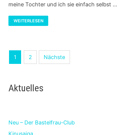
meine Tochter und ich sie einfach selbst …
SCHULTÜTE
WEITERLESEN
MIT
COMIC-
HELDEN
Seitennummerierung
1
2
Nächste
der
Beiträge
Aktuelles
Neu – Der Bastelfrau-Club
Kinusaiga