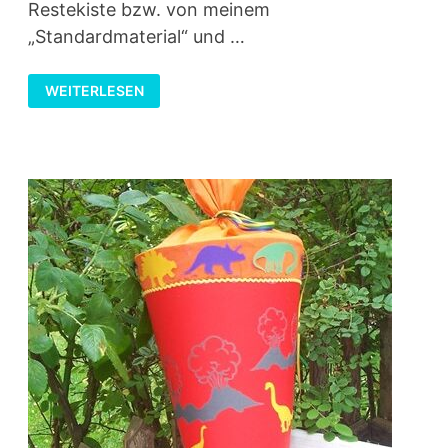
Restekiste bzw. von meinem
„Standardmaterial“ und …
SCHULTÜTEN
WEITERLESEN
MIT
STANZTEILEN
–
GRUNDANLEITUNG
SCHULTÜTEN
BASTELN