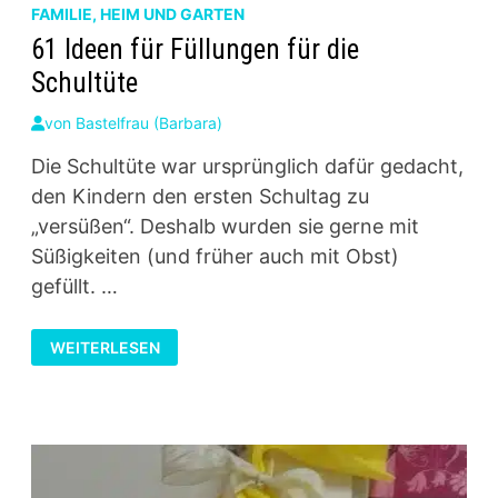
FAMILIE, HEIM UND GARTEN
61 Ideen für Füllungen für die
Schultüte
von
Bastelfrau (Barbara)
Die Schultüte war ursprünglich dafür gedacht,
den Kindern den ersten Schultag zu
„versüßen“. Deshalb wurden sie gerne mit
Süßigkeiten (und früher auch mit Obst)
gefüllt. …
61
WEITERLESEN
IDEEN
FÜR
FÜLLUNGEN
FÜR
DIE
SCHULTÜTE