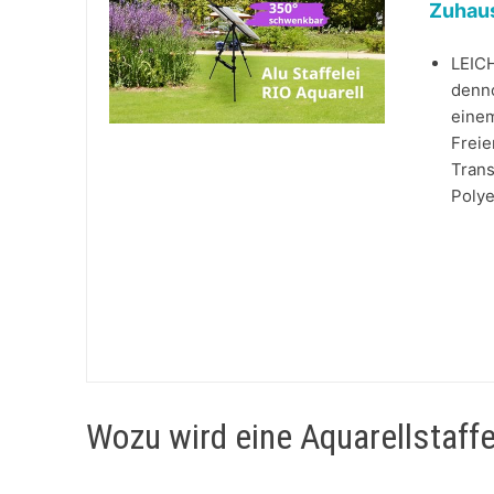
Zuhaus
LEIC
denno
einem
Freie
Trans
Polye
Wozu wird eine Aquarellstaff