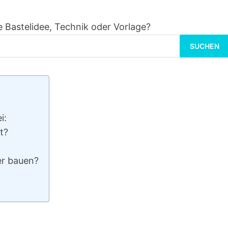
 Bastelidee, Technik oder Vorlage?
Suchen
nach:
i:
t?
er bauen?