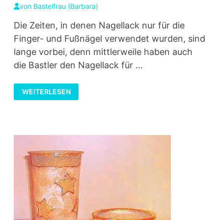
von
Bastelfrau (Barbara)
Die Zeiten, in denen Nagellack nur für die
Finger- und Fußnägel verwendet wurden, sind
lange vorbei, denn mittlerweile haben auch
die Bastler den Nagellack für …
JOGHURTBECHER
WEITERLESEN
UND
PLASTIKDECKEL
MIT
NAGELLACK