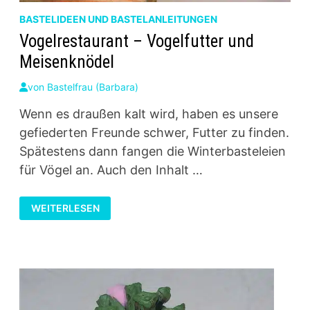
BASTELIDEEN UND BASTELANLEITUNGEN
Vogelrestaurant – Vogelfutter und
Meisenknödel
von
Bastelfrau (Barbara)
Wenn es draußen kalt wird, haben es unsere
gefiederten Freunde schwer, Futter zu finden.
Spätestens dann fangen die Winterbasteleien
für Vögel an. Auch den Inhalt …
VOGELRESTAURANT
WEITERLESEN
–
VOGELFUTTER
UND
MEISENKNÖDEL