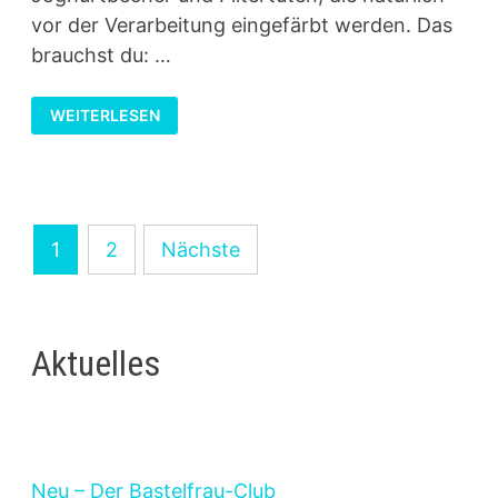
vor der Verarbeitung eingefärbt werden. Das
brauchst du: …
OSTERKÖRBCHEN
WEITERLESEN
AUS
FILTERTÜTEN
Seitennummerierung
1
2
Nächste
der
Beiträge
Aktuelles
Neu – Der Bastelfrau-Club