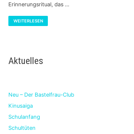
Erinnerungsritual, das …
GRABKERZE
WEITERLESEN
ALS
DUFTKERZE
GESTALTEN
Aktuelles
Neu – Der Bastelfrau-Club
Kinusaiga
Schulanfang
Schultüten