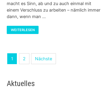
macht es Sinn, ab und zu auch einmal mit
einem Verschluss zu arbeiten – nämlich immer
dann, wenn man …
LYCRA-
WEITERLESEN
ARMBÄNDER
MIT
VERSCHLUSS
Seitennummerierung
1
2
Nächste
der
Beiträge
Aktuelles