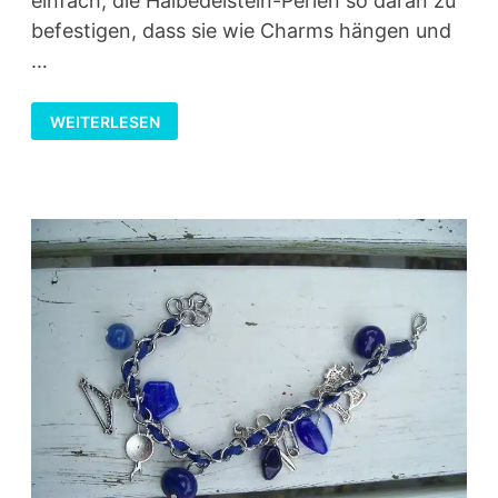
einfach, die Halbedelstein-Perlen so daran zu
befestigen, dass sie wie Charms hängen und
…
LYCRA-
WEITERLESEN
ARMBAND
UND
OHRRINGE
MIT
ÖSEN-
PERLEN