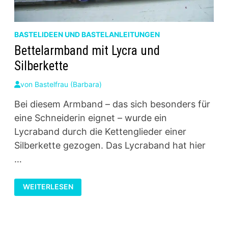
BASTELIDEEN UND BASTELANLEITUNGEN
Bettelarmband mit Lycra und
Silberkette
von
Bastelfrau (Barbara)
Bei diesem Armband – das sich besonders für
eine Schneiderin eignet – wurde ein
Lycraband durch die Kettenglieder einer
Silberkette gezogen. Das Lycraband hat hier
…
BETTELARMBAND
WEITERLESEN
MIT
LYCRA
UND
SILBERKETTE