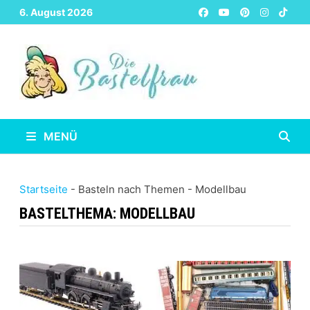
Zurück
6. August 2026
zum
Inhalt
MENÜ
Startseite
-
Basteln nach Themen
-
Modellbau
BASTELTHEMA:
MODELLBAU