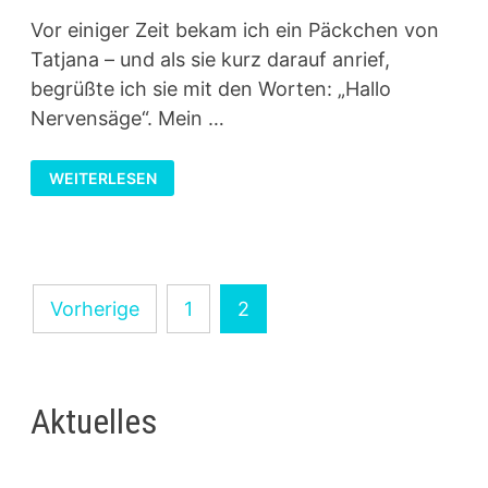
Vor einiger Zeit bekam ich ein Päckchen von
Tatjana – und als sie kurz darauf anrief,
begrüßte ich sie mit den Worten: „Hallo
Nervensäge“. Mein …
YOW
WEITERLESEN
ONLINE
SHOP
FÜR
KREATIVTECHNOLOGIEN
Seitennummerierung
Vorherige
1
2
der
Beiträge
Aktuelles