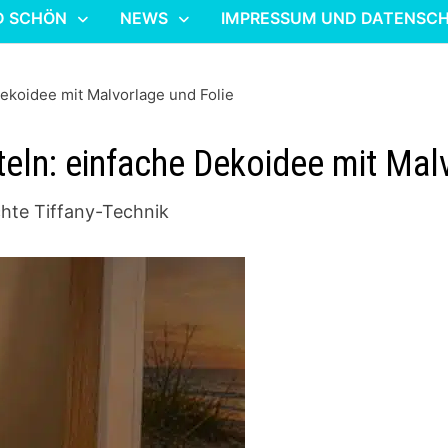
D SCHÖN
NEWS
IMPRESSUM UND DATENSC
 Dekoidee mit Malvorlage und Folie
steln: einfache Dekoidee mit Mal
hte Tiffany-Technik