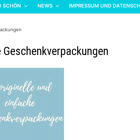
D SCHÖN
NEWS
IMPRESSUM UND DATENSC
packungen
he Geschenkverpackungen