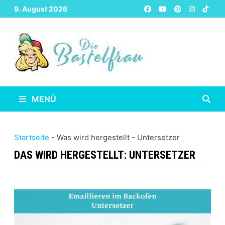
Zurück
9. August 2026
zum
Inhalt
MENÜ
Startseite
-
Was wird hergestellt
-
Untersetzer
DAS WIRD HERGESTELLT:
UNTERSETZER