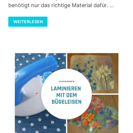
benötigt nur das richtige Material dafür. …
EMAILLIEREN
WEITERLESEN
IM
BACKOFEN
–
UNTERSETZER
MIT
FARBSCHMELZPULVER