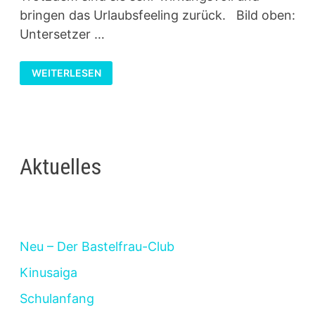
bringen das Urlaubsfeeling zurück. Bild oben:
Untersetzer …
VIELSEITIGE
WEITERLESEN
BIERFILZE
–
MAL
MEDITERAN,
MAL
MIT
BLUMEN
Aktuelles
Neu – Der Bastelfrau-Club
Kinusaiga
Schulanfang