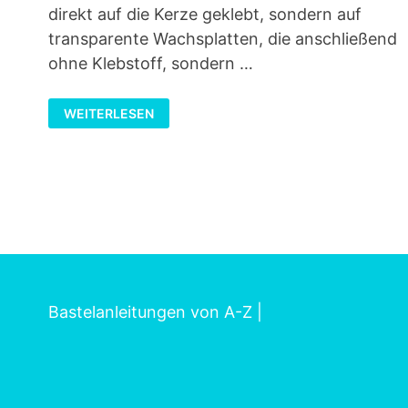
direkt auf die Kerze geklebt, sondern auf
transparente Wachsplatten, die anschließend
ohne Klebstoff, sondern …
SERVIETTENTECHNIK
WEITERLESEN
AUF
TRANSPARENTEN
WACHSPLATTEN
Bastelanleitungen von A-Z
|