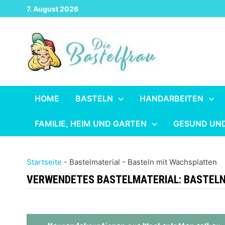
Zurück
7. August 2026
zum
Inhalt
HOME
BASTELN
HANDARBEITEN
FAMILIE, HEIM UND GARTEN
GESUND UN
Startseite
-
Bastelmaterial
-
Basteln mit Wachsplatten
VERWENDETES BASTELMATERIAL:
BASTELN