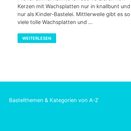
Kerzen mit Wachsplatten nur in knallbunt und
nur als Kinder-Bastelei. Mittlerweile gibt es so
viele tolle Wachsplatten und …
KERZEN
WEITERLESEN
GESTALTEN
MIT
WACHSPLATTEN
Bastelthemen & Kategorien von A-Z