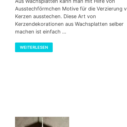
Aus Wachsplatten kann man mit Hilfe von
Ausstechförmchen Motive für die Verzierung 
Kerzen ausstechen. Diese Art von
Kerzendekorationen aus Wachsplatten selber
machen ist einfach …
KERZENDEKORATIONEN
WEITERLESEN
AUS
WACHSPLATTEN
SELBER
MACHEN