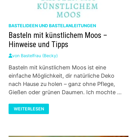
BASTELIDEEN UND BASTELANLEITUNGEN
Basteln mit künstlichem Moos –
Hinweise und Tipps
von
Bastelfrau (Becky)
Basteln mit künstlichem Moos ist eine
einfache Möglichkeit, dir natürliche Deko
nach Hause zu holen – ganz ohne Pflege,
Gießen oder grünen Daumen. Ich mochte …
BASTELN
WEITERLESEN
MIT
KÜNSTLICHEM
MOOS
–
HINWEISE
UND
TIPPS