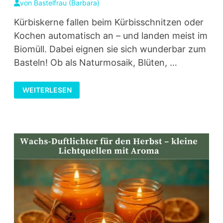
von
Bastelfrau (Barbara)
Kürbiskerne fallen beim Kürbisschnitzen oder
Kochen automatisch an – und landen meist im
Biomüll. Dabei eignen sie sich wunderbar zum
Basteln! Ob als Naturmosaik, Blüten, …
BASTELN
WEITERLESEN
MIT
KÜRBISKERNEN
–
NATURDEKO
AUS
EINEM
UNGEWÖHNLICHEN
MATERIAL