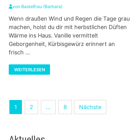
von
Bastelfrau (Barbara)
Wenn draußen Wind und Regen die Tage grau
machen, holst du dir mit herbstlichen Düften
Wärme ins Haus. Vanille vermittelt
Geborgenheit, Kürbisgewürz erinnert an
frisch …
HERBSTLICHE
WEITERLESEN
DUFTIDEEN
MIT
VANILLE,
KÜRBIS
&
GEWÜRZEN
Seitennummerierung
1
2
…
8
Nächste
der
Beiträge
Aktuelles