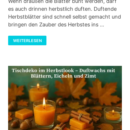
Wenn draußen die Blätter bunt werden, darf
es auch drinnen herbstlich duften. Duftende
Herbstblätter sind schnell selbst gemacht und
bringen den Zauber des Herbstes ins …
DUFTENDE
WEITERLESEN
HERBSTBLÄTTER
–
NATÜRLICHE
TISCHDEKO
SELBST
GEMACHT