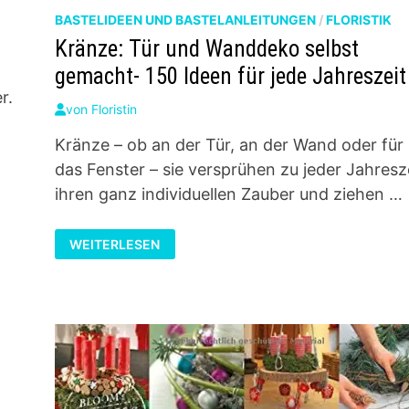
BASTELIDEEN UND BASTELANLEITUNGEN
/
FLORISTIK
Kränze: Tür und Wanddeko selbst
gemacht- 150 Ideen für jede Jahreszeit
r.
von
Floristin
Kränze – ob an der Tür, an der Wand oder für
das Fenster – sie versprühen zu jeder Jahresz
ihren ganz individuellen Zauber und ziehen …
KRÄNZE:
WEITERLESEN
TÜR
UND
WANDDEKO
SELBST
GEMACHT-
150
IDEEN
FÜR
JEDE
JAHRESZEIT