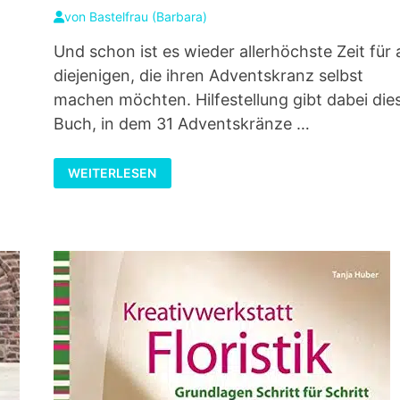
von
Bastelfrau (Barbara)
Und schon ist es wieder allerhöchste Zeit für a
diejenigen, die ihren Adventskranz selbst
machen möchten. Hilfestellung gibt dabei die
Buch, in dem 31 Adventskränze …
SELBST
WEITERLESEN
GEMACHTE
ADVENTSKRÄNZE