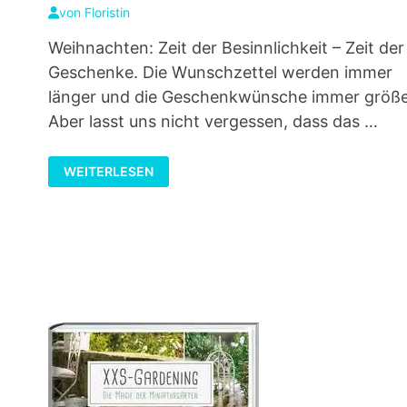
von
Floristin
Weihnachten: Zeit der Besinnlichkeit – Zeit der
Geschenke. Die Wunschzettel werden immer
länger und die Geschenkwünsche immer größe
Aber lasst uns nicht vergessen, dass das …
MINI-
WEITERLESEN
CHRISTMAS:
KLEINE
DEKORATIONSIDEEN
FÜR
DIE
WEIHNACHTSZEIT