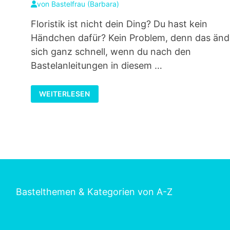
von
Bastelfrau (Barbara)
Floristik ist nicht dein Ding? Du hast kein
Händchen dafür? Kein Problem, denn das änd
sich ganz schnell, wenn du nach den
Bastelanleitungen in diesem …
KREATIVWERKSTATT
WEITERLESEN
FLORISTIK
–
GRUNDLAGEN
SCHRITT
FÜR
SCHRITT
Bastelthemen & Kategorien von A-Z