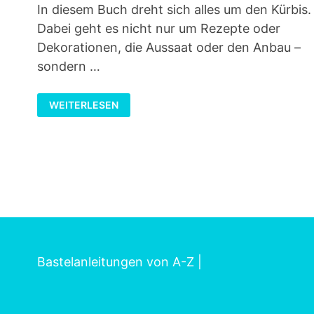
In diesem Buch dreht sich alles um den Kürbis.
Dabei geht es nicht nur um Rezepte oder
Dekorationen, die Aussaat oder den Anbau –
sondern …
KÜRBISZEIT:
WEITERLESEN
DIE
BESTEN
REZEPTE
UND
DEKOIDEEN
VOM
KÜRBISHOF
LIGGES
Bastelanleitungen von A-Z
|