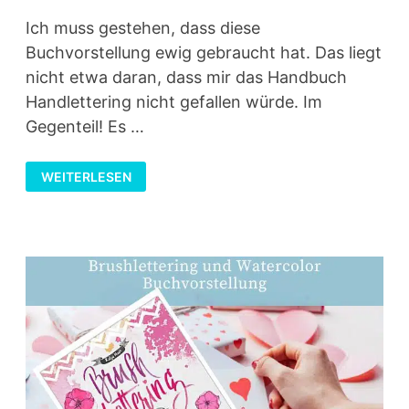
Ich muss gestehen, dass diese
Buchvorstellung ewig gebraucht hat. Das liegt
nicht etwa daran, dass mir das Handbuch
Handlettering nicht gefallen würde. Im
Gegenteil! Es …
HANDBUCH
WEITERLESEN
HANDLETTERING
–
EIGENE
BUCHSTABEN
&
ILLUSTRATIVE
SCHRIFT
GESTALTEN