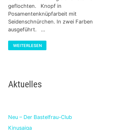
geflochten. Knopf in
Posamentenknüpfarbeit mit
Seidenschnürchen. In zwei Farben
ausgeführt. …
KNOPF
WEITERLESEN
IN
POSAMENTENKNÜPFEREI
Aktuelles
Neu – Der Bastelfrau-Club
Kinusaiga