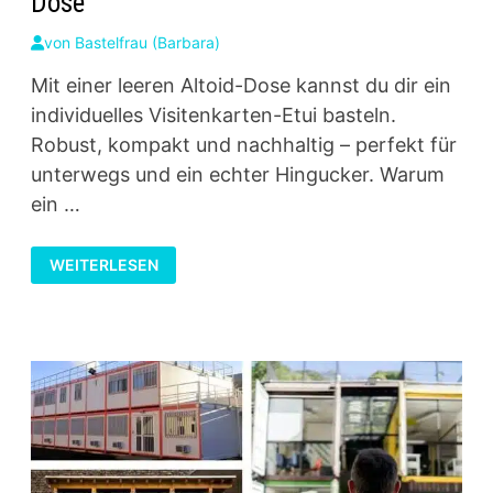
Dose
von
Bastelfrau (Barbara)
Mit einer leeren Altoid-Dose kannst du dir ein
individuelles Visitenkarten-Etui basteln.
Robust, kompakt und nachhaltig – perfekt für
unterwegs und ein echter Hingucker. Warum
ein …
VISITENKARTEN-
WEITERLESEN
ETUI
AUS
EINER
ALTOID-
DOSE