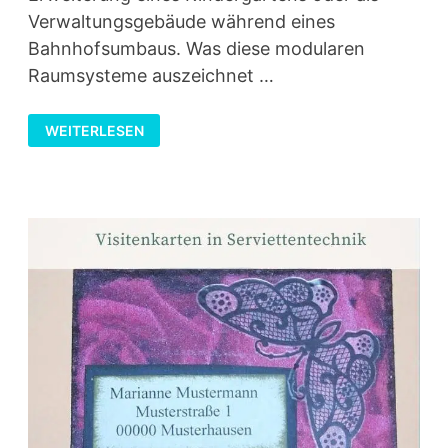
Verwaltungsgebäude während eines
Bahnhofsumbaus. Was diese modularen
Raumsysteme auszeichnet …
WAS
WEITERLESEN
SIND
SYSTEMCONTAINER
UND
WIE
KANN
MAN
SIE
NUTZEN?