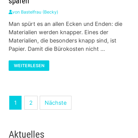
sparen
von
Bastelfrau (Becky)
Man spürt es an allen Ecken und Enden: die
Materialien werden knapper. Eines der
Materialien, die besonders knapp sind, ist
Papier. Damit die Bürokosten nicht …
SO
WEITERLESEN
KANNST
DU
DEINE
DRUCKKOSTEN
SPAREN
Seitennummerierung
1
2
Nächste
der
Beiträge
Aktuelles