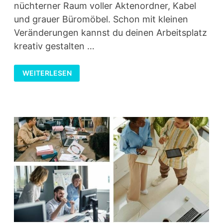
nüchterner Raum voller Aktenordner, Kabel
und grauer Büromöbel. Schon mit kleinen
Veränderungen kannst du deinen Arbeitsplatz
kreativ gestalten …
ARBEITSPLATZ
WEITERLESEN
KREATIV
GESTALTEN:
7
EINFACHE
IDEEN
FÜR
BÜRO
UND
HOME-
OFFICE