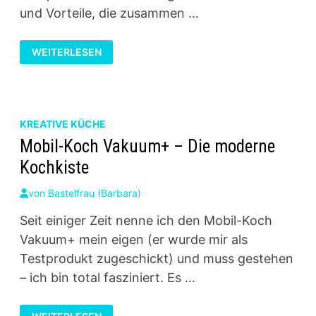
und Vorteile, die zusammen …
VORTEILE
WEITERLESEN
DES
MOBIL-
KOCH
VAKUUM+
KREATIVE KÜCHE
Mobil-Koch Vakuum+ – Die moderne
Kochkiste
von
Bastelfrau (Barbara)
Seit einiger Zeit nenne ich den Mobil-Koch
Vakuum+ mein eigen (er wurde mir als
Testprodukt zugeschickt) und muss gestehen
– ich bin total fasziniert. Es …
MOBIL-