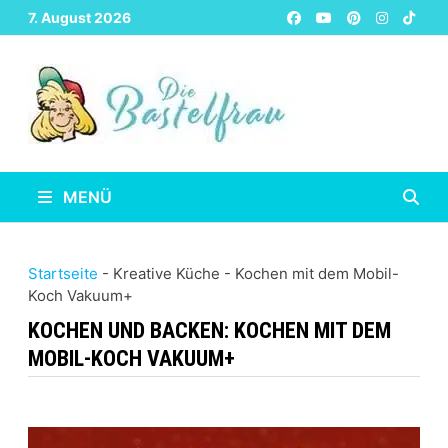
Zurück
7. August 2026
zum
Inhalt
MENÜ
Startseite
-
Kreative Küche
-
Kochen mit dem Mobil-
Koch Vakuum+
KOCHEN UND BACKEN:
KOCHEN MIT DEM
MOBIL-KOCH VAKUUM+