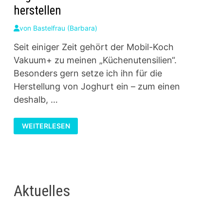
herstellen
von
Bastelfrau (Barbara)
Seit einiger Zeit gehört der Mobil-Koch
Vakuum+ zu meinen „Küchenutensilien“.
Besonders gern setze ich ihn für die
Herstellung von Joghurt ein – zum einen
deshalb, …
JOGHURT
WEITERLESEN
IM
MOBIL-
KOCH
VAKUUM+
HERSTELLEN
Aktuelles