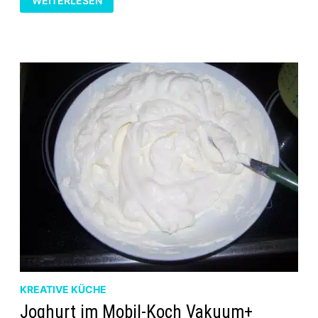
WEITERLESEN
KOCH
VAKUUM+
–
DIE
MODERNE
KOCHKISTE
KREATIVE KÜCHE
Joghurt im Mobil-Koch Vakuum+