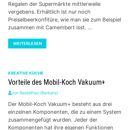
Regalen der Supermärkte mittlerweile
vergebens. Erhältlich ist nur noch
Preiselbeerkonfitüre, wie man sie zum Beispiel
zusammen mit Camembert isst. …
KOHLENHYDRATARMER
WEITERLESEN
PREISELBEERKOMPOTT
MIT
DEM
MOBIL-
KOCH
VAKUUM+
KREATIVE KÜCHE
Vorteile des Mobil-Koch Vakuum+
von
Bastelfrau (Barbara)
Der Mobil-Koch Vakuum+ besteht aus drei
einzelnen Komponenten, die zu einem System
zusammengefügt wurden. Jeder der
Komponenten hat ihre eigenen Funktionen