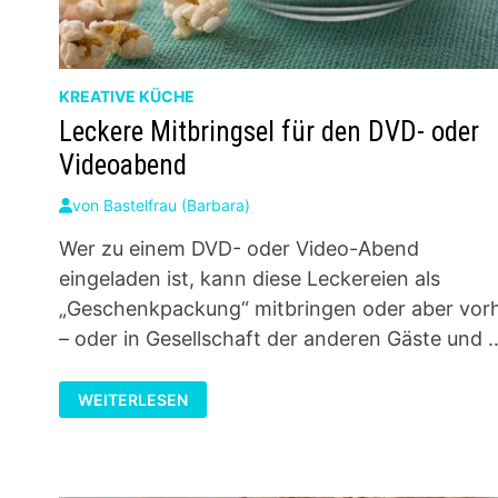
KREATIVE KÜCHE
Leckere Mitbringsel für den DVD- oder
Videoabend
von
Bastelfrau (Barbara)
Wer zu einem DVD- oder Video-Abend
eingeladen ist, kann diese Leckereien als
„Geschenkpackung“ mitbringen oder aber vor
– oder in Gesellschaft der anderen Gäste und 
LECKERE
WEITERLESEN
MITBRINGSEL
FÜR
DEN
DVD-
ODER
VIDEOABEND