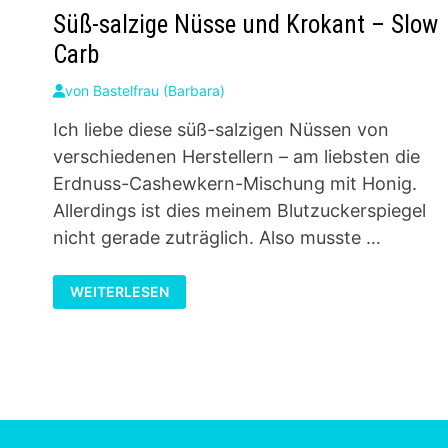
Süß-salzige Nüsse und Krokant – Slow
Carb
von
Bastelfrau (Barbara)
Ich liebe diese süß-salzigen Nüssen von
verschiedenen Herstellern – am liebsten die
Erdnuss-Cashewkern-Mischung mit Honig.
Allerdings ist dies meinem Blutzuckerspiegel
nicht gerade zuträglich. Also musste …
SÜSS-S
WEITERLESEN
ALZIGE N
ÜSSE U
ND K
ROKANT –
S
LOW C
ARB