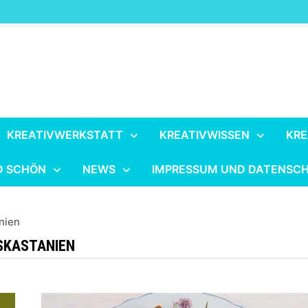
KREATIVWERKSTATT
KREATIVWISSEN
KRE
D SCHÖN
NEWS
IMPRESSUM UND DATENSC
nien
SSKASTANIEN