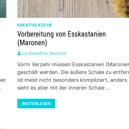
KREATIVE KÜCHE
Vorbereitung von Esskastanien
(Maronen)
von
Bastelfrau (Barbara)
Vorm Verzehr müssen Esskastanien (Maronen
geschält werden. Die äußere Schale zu entfe
her
ist meist nicht besonders kompliziert, anders
…
sieht es aber mit der inneren Schale …
VORBEREITUNG
WEITERLESEN
VON
ESSKASTANIEN
(MARONEN)