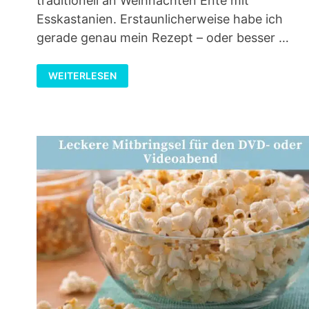
traditionell an Weihnachten Ente mit
Esskastanien. Erstaunlicherweise habe ich
gerade genau mein Rezept – oder besser …
5
WEITERLESEN
REZEPTE
FÜR
ESSKASTANIEN
(MARONEN)