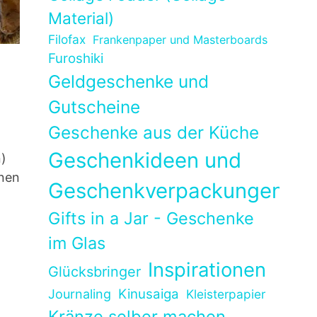
Material)
Filofax
Frankenpaper und Masterboards
Furoshiki
Geldgeschenke und
Gutscheine
Geschenke aus der Küche
Geschenkideen und
)
rnen
Geschenkverpackungen
Gifts in a Jar - Geschenke
im Glas
Inspirationen
Glücksbringer
Kinusaiga
Journaling
Kleisterpapier
Kränze selber machen