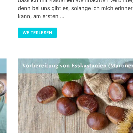
dass ich mit Kastanien Weihnachten verbinde
denn bei uns gibt es, solange ich mich erinne
kann, am ersten …
EINFACHER
WEITERLESEN
KASTANIENKUCHEN
OHNE
ZUCKER