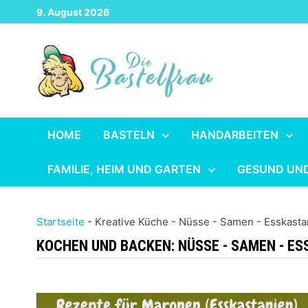
Zurück
9. August 2026
zum
Inhalt
HOME
BASTELN
HANDARBEITEN
FAMILIE, HEIM UND GARTEN
GESUND UN
Startseite
-
Kreative Küche
-
Nüsse - Samen - Esskasta
KOCHEN UND BACKEN:
NÜSSE - SAMEN - E