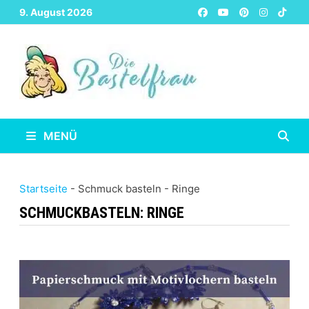
Zurück
9. August 2026
zum
Inhalt
MENÜ
Startseite
-
Schmuck basteln
-
Ringe
SCHMUCKBASTELN:
RINGE