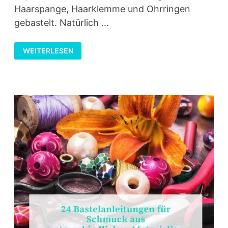
Haarspange, Haarklemme und Ohrringen
gebastelt. Natürlich …
PAPIERSCHMUCK
WEITERLESEN
MIT
MOTIVLOCHERN
BASTELN