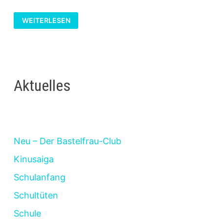
KERZEN
WEITERLESEN
GESTALTEN
MIT
WACHSPLATTEN
Aktuelles
Neu – Der Bastelfrau-Club
Kinusaiga
Schulanfang
Schultüten
Schule