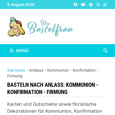
Zurück
9. August 2026
zum
Inhalt
MENÜ
Startseite
-
Anlässe
-
Kommunion - Konfirmation -
Firmung
BASTELN NACH ANLASS:
KOMMUNION -
KONFIRMATION - FIRMUNG
Karten und Gutscheine sowie floristische
Dekorationen für Kommunion, Konfirmation