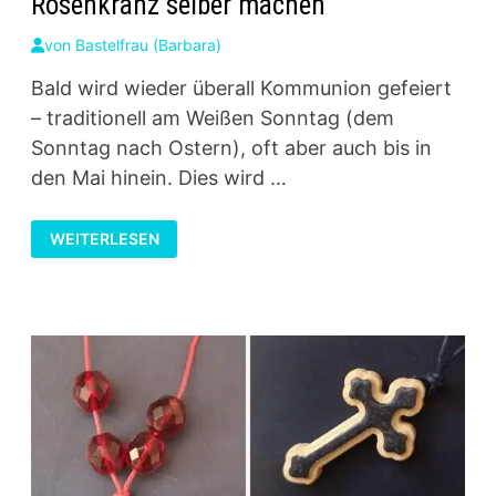
Rosenkranz selber machen
von
Bastelfrau (Barbara)
Bald wird wieder überall Kommunion gefeiert
– traditionell am Weißen Sonntag (dem
Sonntag nach Ostern), oft aber auch bis in
den Mai hinein. Dies wird …
ROSENKRANZ
WEITERLESEN
SELBER
MACHEN