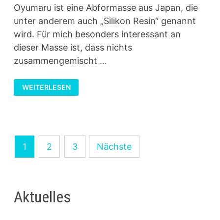
Oyumaru ist eine Abformasse aus Japan, die
unter anderem auch „Silikon Resin“ genannt
wird. Für mich besonders interessant an
dieser Masse ist, dass nichts
zusammengemischt …
SCHMUCKFORMEN
WEITERLESEN
HERSTELLEN
–
SCHNELL,
EINFACH
UND
WIEDERVERWERTBAR
MIT
OYUMARU
Seitennummerierung
1
2
3
Nächste
der
Beiträge
Aktuelles