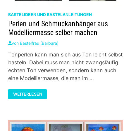
BASTELIDEEN UND BASTELANLEITUNGEN
Perlen und Schmuckanhänger aus
Modelliermasse selber machen
von
Bastelfrau (Barbara)
Tonperlen kann man sich aus Ton leicht selbst
basteln. Dabei muss man nicht zwangsläufig
echten Ton verwenden, sondern kann auch
eine Modelliermasse, die man im …
PERLEN
WEITERLESEN
UND
SCHMUCKANHÄNGER
AUS
MODELLIERMASSE
SELBER
MACHEN