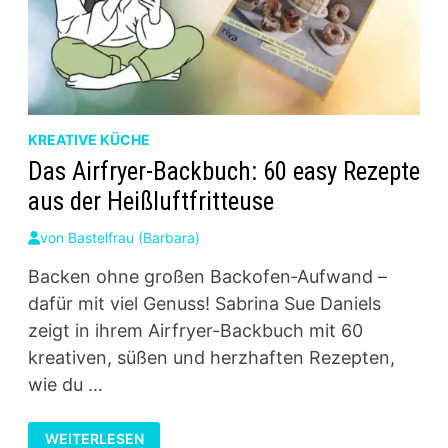
KREATIVE KÜCHE
Das Airfryer‑Backbuch: 60 easy Rezepte
aus der Heißluftfritteuse
von
Bastelfrau (Barbara)
Backen ohne großen Backofen‑Aufwand –
dafür mit viel Genuss! Sabrina Sue Daniels
zeigt in ihrem Airfryer-Backbuch mit 60
kreativen, süßen und herzhaften Rezepten,
wie du …
DAS
WEITERLESEN
AIRFRYER‑BACKBUCH: