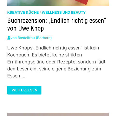
KREATIVE KÜCHE
/
WELLNESS UND BEAUTY
Buchrezension: „Endlich richtig essen“
von Uwe Knop
von
Bastelfrau (Barbara)
Uwe Knops „Endlich richtig essen“ ist kein
Kochbuch. Es bietet keine strikten
Ernährungspläne oder Rezepte, sondern lädt
den Leser ein, seine eigene Beziehung zum
Essen …
BUCHREZENSION:
WEITERLESEN
„ENDLICH
RICHTIG
ESSEN“
VON
UWE
KNOP