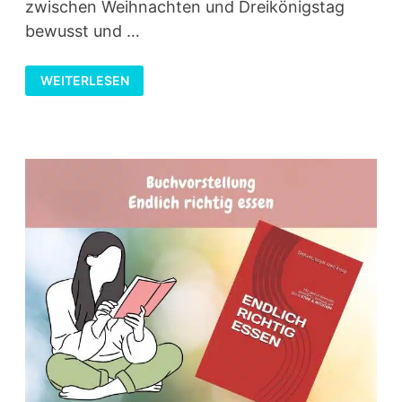
zwischen Weihnachten und Dreikönigstag
bewusst und …
BUCHREZENSION:
WEITERLESEN
„DAS
KOCHBUCH
FÜR
DIE
RAUHNÄCHTE“
VON
PATRICK
ROSENTHAL