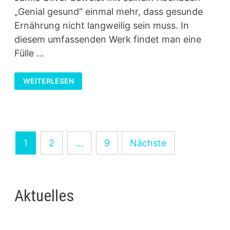
„Genial gesund“ einmal mehr, dass gesunde
Ernährung nicht langweilig sein muss. In
diesem umfassenden Werk findet man eine
Fülle …
JAMIE
WEITERLESEN
OLIVERS
„GENIAL
GESUND“
–
EIN
KOCHBUCH
VOLLER
INSPIRATION
Seitennummerierung
UND
1
2
…
9
Nächste
TIPPS
der
Beiträge
Aktuelles