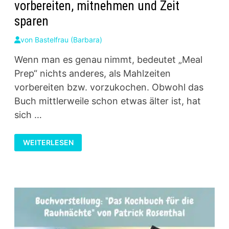
vorbereiten, mitnehmen und Zeit
sparen
von
Bastelfrau (Barbara)
Wenn man es genau nimmt, bedeutet „Meal
Prep“ nichts anderes, als Mahlzeiten
vorbereiten bzw. vorzukochen. Obwohl das
Buch mittlerweile schon etwas älter ist, hat
sich …
MEAL
WEITERLESEN
PREP
–
GESUNDE
MAHLZEITEN
VORBEREITEN,
MITNEHMEN
UND
ZEIT
SPAREN