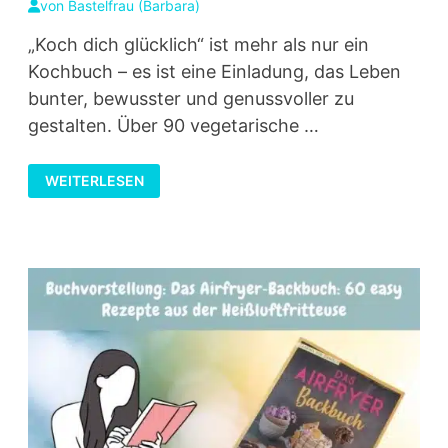
von
Bastelfrau (Barbara)
„Koch dich glücklich“ ist mehr als nur ein
Kochbuch – es ist eine Einladung, das Leben
bunter, bewusster und genussvoller zu
gestalten. Über 90 vegetarische …
AUS
WEITERLESEN
DER
KREATIVKÜCHE:
KOCH
DICH
GLÜCKLICH
–
NATÜRLICH.
PFLANZLICH.
GESUND.