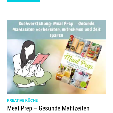
60
EASY
REZEPTE
AUS
DER
HEISSLUFTFRITTEUSE
KREATIVE KÜCHE
Meal Prep – Gesunde Mahlzeiten